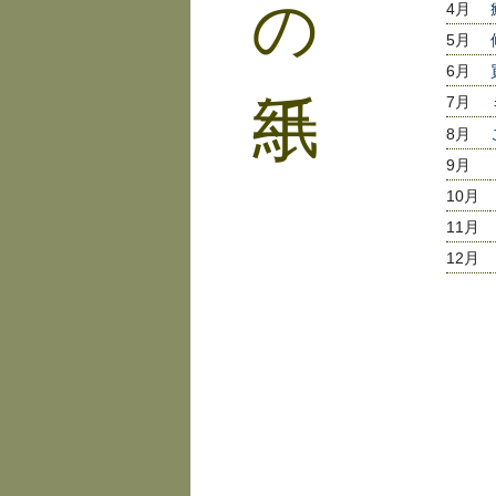
4月
5月
6月
7月
8月
9月
10月
11月
12月