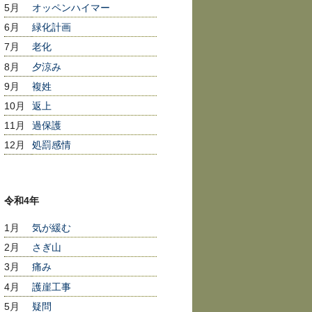
5月
オッペンハイマー
6月
緑化計画
7月
老化
8月
夕涼み
9月
複姓
10月
返上
11月
過保護
12月
処罰感情
令和4年
1月
気が緩む
2月
さぎ山
3月
痛み
4月
護崖工事
5月
疑問