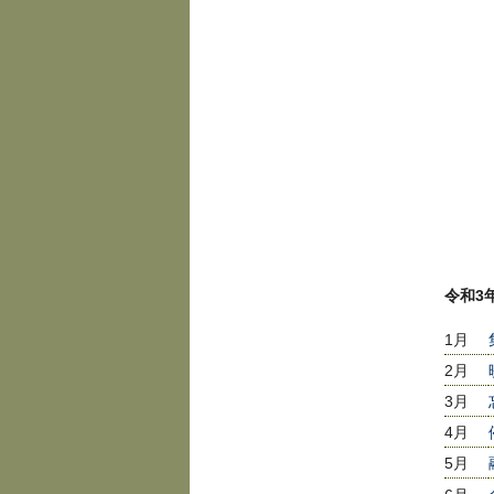
令和3
1月
2月
3月
4月
5月