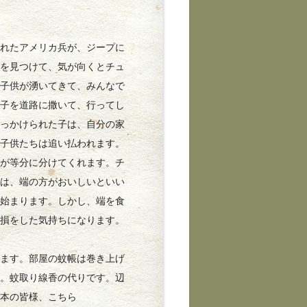
れたアメリカ兵が、ジープに
供を見つけて、気が向くとチュ
ら子供が湧いてきて、みんなで
菓子を道路に撒いて、行ってし
追っかけられた子は、自分の家
た子供たちは追い払われます。
んが等分に分けてくれます。チ
子は、端の方がおいしいといい
が始まります。しかし、端を食
は損をした気持ちになります。
ます。部屋の蚊帳は巻き上げ
す。蚊取り線香の代りです。辺
日本の皆様、こちら