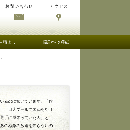
お問い合わせ
アクセス
住職より
隠居からの手紙
月）
いるのに驚いています。「僕
ばし、日大プールで国葬をやり
な選手に威張っていた人」と、
もあの感激の放送を知らないの