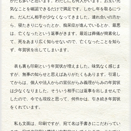
かたも多いと思います。わたしにも何人かいます。お互い元
気なことを確認できるだけで満足です。しかし年を取るにつ
れ、だんだん相手が少なくなってきました。連れ合いの方か
ら、寝たきりになったとか、痴呆症が進んでいるとか、最悪
は、亡くなったという返事がきます。最近は葬儀が簡素化し
て、死をあまり広く知らせないので、亡くなったことを知ら
ず、年賀状を出してしまいます。
表も裏も印刷という年賀状が増えました。味気なく感じま
すが、無事の知らせと思えばありがたくもあります。引退し
てからは、個人や法人からの宣伝がらみ義理がらみの年賀状
は少なくなりました。そういう相手には返事を出しませんで
したので、今でも現役と思って、何件かは、引き続き年賀状
をくれています。
私も文面は、印刷ですが、宛て名は手書きにこだわってい