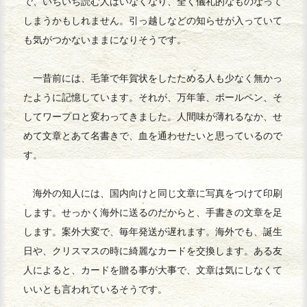
で、いちいち読む人はいなくなり、全く儀礼的なものなって
しまうかもしれません。引っ越しなどの知らせが入っていて
も気がつかないままになりそうです。
一昔前には、毛筆で年賀状をしたためる人も少なく無かっ
たように記憶しています。それが、万年筆、ボールペン、そ
してワープロと変わってきました。人間味が薄れるなか、せ
めて文章とあて名書きで、血を通わせたいと思っているので
す。
海外の知人には、国内向けと同じ文章に写真をつけて印刷
します。せっかく海外に送るのだからと、手書きの文章を足
します。案外大変で、毎年発送が遅れます。海外でも、誕生
日や、クリスマスの時に綺麗なカードを交換します。ある友
人によると、カードを贈る事が大事で、文章は気にしなくて
いいとも言われているそうです。