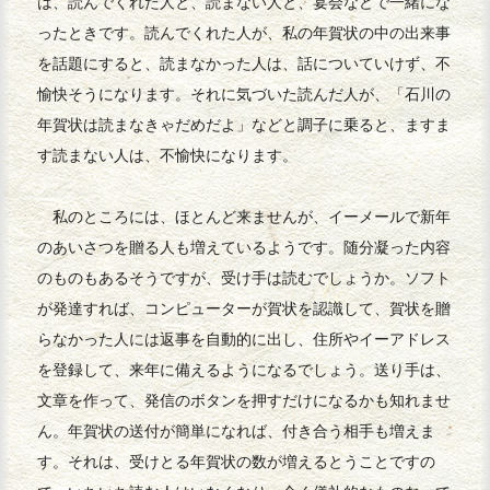
は、読んでくれた人と、読まない人と、宴会などで一緒にな
ったときです。読んでくれた人が、私の年賀状の中の出来事
を話題にすると、読まなかった人は、話についていけず、不
愉快そうになります。それに気づいた読んだ人が、「石川の
年賀状は読まなきゃだめだよ」などと調子に乗ると、ますま
す読まない人は、不愉快になります。
私のところには、ほとんど来ませんが、イーメールで新年
のあいさつを贈る人も増えているようです。随分凝った内容
のものもあるそうですが、受け手は読むでしょうか。ソフト
が発達すれば、コンピューターが賀状を認識して、賀状を贈
らなかった人には返事を自動的に出し、住所やイーアドレス
を登録して、来年に備えるようになるでしょう。送り手は、
文章を作って、発信のボタンを押すだけになるかも知れませ
ん。年賀状の送付が簡単になれば、付き合う相手も増えま
す。それは、受けとる年賀状の数が増えるとうことですの