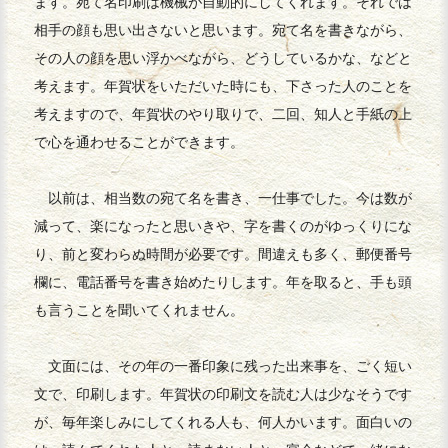
ます。宛て名印刷は機械が自動的にしてくれます。それでは
相手の顔も思い出さないと思います。宛て名を書きながら、
その人の顔を思い浮かべながら、どうしているかな、などと
考えます。年賀状をいただいた時にも、下さった人のことを
考えますので、年賀状のやり取りで、二回、知人と手紙の上
で心を通わせることができます。
以前は、相当数の宛て名を書き、一仕事でした。今は数が
減って、楽になったと思いきや、字を書くのがゆっくりにな
り、前と変わらぬ時間が必要です。間違えも多く、郵便番号
欄に、電話番号を書き始めたりします。年を取ると、手も頭
も言うことを聞いてくれません。
文面には、その年の一番印象に残った出来事を、ごく短い
文で、印刷します。年賀状の印刷文を読む人は少なそうです
が、毎年楽しみにしてくれる人も、何人かいます。面白いの